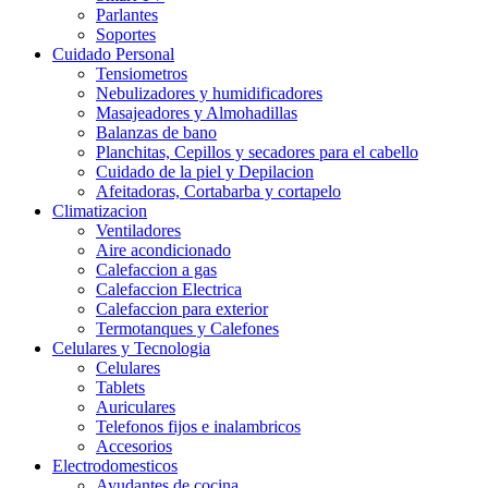
Parlantes
Soportes
Cuidado Personal
Tensiometros
Nebulizadores y humidificadores
Masajeadores y Almohadillas
Balanzas de bano
Planchitas, Cepillos y secadores para el cabello
Cuidado de la piel y Depilacion
Afeitadoras, Cortabarba y cortapelo
Climatizacion
Ventiladores
Aire acondicionado
Calefaccion a gas
Calefaccion Electrica
Calefaccion para exterior
Termotanques y Calefones
Celulares y Tecnologia
Celulares
Tablets
Auriculares
Telefonos fijos e inalambricos
Accesorios
Electrodomesticos
Ayudantes de cocina