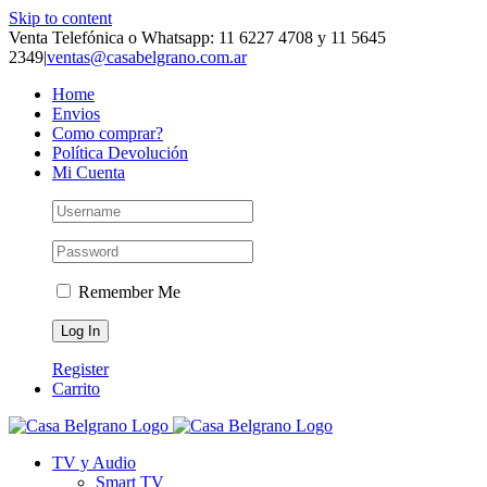
Skip to content
Venta Telefónica o Whatsapp: 11 6227 4708 y 11 5645
2349
|
ventas@casabelgrano.com.ar
Home
Envios
Como comprar?
Política Devolución
Mi Cuenta
Remember Me
Register
Carrito
TV y Audio
Smart TV