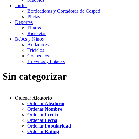
Jardin
Bordeadoras y Cortadoras de Cesped
Piletas
Deportes
Fitness
Bicicletas
Bebes y Ninos
Andadores
Triciclos
Cochecitos
Huevitos y butacas
Sin categorizar
Ordenar
Aleatorio
Ordenar
Aleatorio
Ordenar
Nombre
Ordenar
Precio
Ordenar
Fecha
Ordenar
Popularidad
Ordenar
Rating