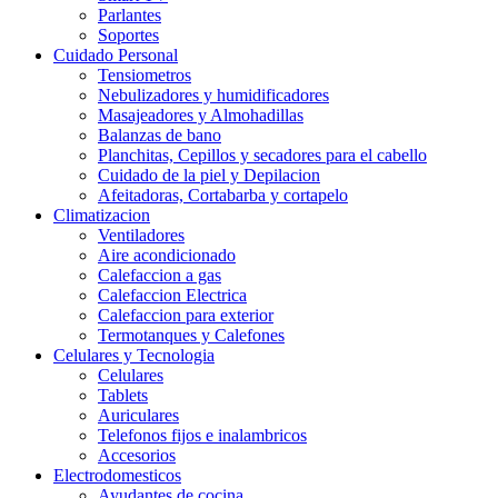
Parlantes
Soportes
Cuidado Personal
Tensiometros
Nebulizadores y humidificadores
Masajeadores y Almohadillas
Balanzas de bano
Planchitas, Cepillos y secadores para el cabello
Cuidado de la piel y Depilacion
Afeitadoras, Cortabarba y cortapelo
Climatizacion
Ventiladores
Aire acondicionado
Calefaccion a gas
Calefaccion Electrica
Calefaccion para exterior
Termotanques y Calefones
Celulares y Tecnologia
Celulares
Tablets
Auriculares
Telefonos fijos e inalambricos
Accesorios
Electrodomesticos
Ayudantes de cocina