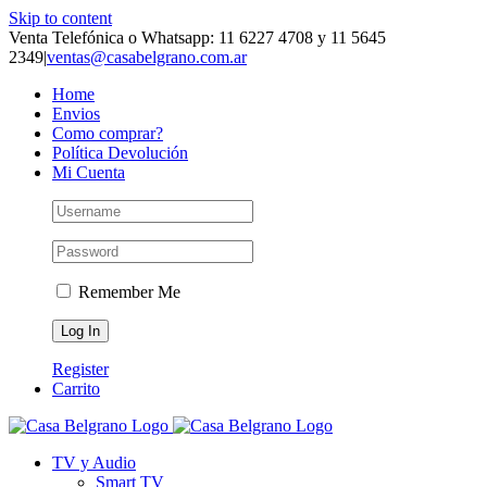
Skip to content
Venta Telefónica o Whatsapp: 11 6227 4708 y 11 5645
2349
|
ventas@casabelgrano.com.ar
Home
Envios
Como comprar?
Política Devolución
Mi Cuenta
Remember Me
Register
Carrito
TV y Audio
Smart TV