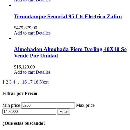
Termotanque Senorial 95 Lts Electrico Zafiro
$
479,879.00
Add to cart
Detalles
Almohadon Almohada Piero Darling 40X40 Se
Vende Por Unidad
$
16,129.00
Add to cart
Detalles
1
2
3
4
…
16
17
18
Next
Filtrar por Precio
Min price
Max price
Filter
¿Qué estas buscando?