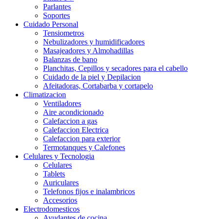
Parlantes
Soportes
Cuidado Personal
Tensiometros
Nebulizadores y humidificadores
Masajeadores y Almohadillas
Balanzas de bano
Planchitas, Cepillos y secadores para el cabello
Cuidado de la piel y Depilacion
Afeitadoras, Cortabarba y cortapelo
Climatizacion
Ventiladores
Aire acondicionado
Calefaccion a gas
Calefaccion Electrica
Calefaccion para exterior
Termotanques y Calefones
Celulares y Tecnologia
Celulares
Tablets
Auriculares
Telefonos fijos e inalambricos
Accesorios
Electrodomesticos
Ayudantes de cocina