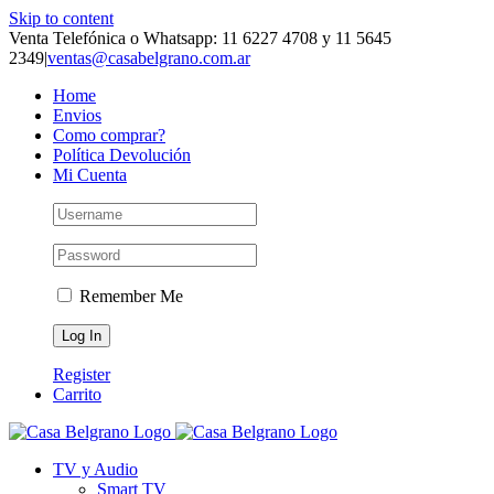
Skip to content
Venta Telefónica o Whatsapp: 11 6227 4708 y 11 5645
2349
|
ventas@casabelgrano.com.ar
Home
Envios
Como comprar?
Política Devolución
Mi Cuenta
Remember Me
Register
Carrito
TV y Audio
Smart TV