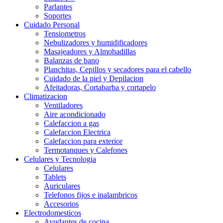
Parlantes
Soportes
Cuidado Personal
Tensiometros
Nebulizadores y humidificadores
Masajeadores y Almohadillas
Balanzas de bano
Planchitas, Cepillos y secadores para el cabello
Cuidado de la piel y Depilacion
Afeitadoras, Cortabarba y cortapelo
Climatizacion
Ventiladores
Aire acondicionado
Calefaccion a gas
Calefaccion Electrica
Calefaccion para exterior
Termotanques y Calefones
Celulares y Tecnologia
Celulares
Tablets
Auriculares
Telefonos fijos e inalambricos
Accesorios
Electrodomesticos
Ayudantes de cocina