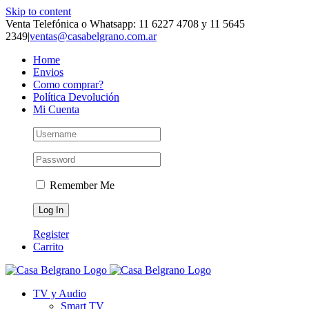
Skip to content
Venta Telefónica o Whatsapp: 11 6227 4708 y 11 5645
2349
|
ventas@casabelgrano.com.ar
Home
Envios
Como comprar?
Política Devolución
Mi Cuenta
Remember Me
Register
Carrito
TV y Audio
Smart TV