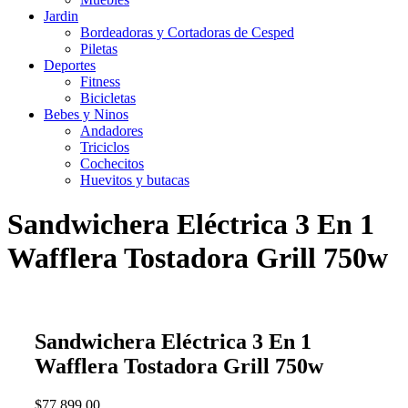
Jardin
Bordeadoras y Cortadoras de Cesped
Piletas
Deportes
Fitness
Bicicletas
Bebes y Ninos
Andadores
Triciclos
Cochecitos
Huevitos y butacas
Sandwichera Eléctrica 3 En 1
Wafflera Tostadora Grill 750w
Sandwichera Eléctrica 3 En 1
Wafflera Tostadora Grill 750w
$
77,899.00